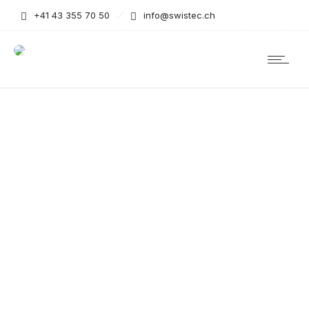
+41 43 355 70 50
info@swistec.ch