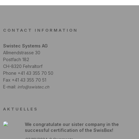
CONTACT INFORMATION
Swistec Systems AG
Allmendstrasse 30
Postfach 182
CH-8320 Fehraltorf
Phone +41 43 355 70 50
Fax +41 43 355 70 51
E-mail:
info@swistec.ch
AKTUELLES
We congratulate our sister company in the
successful certification of the SwisBox!