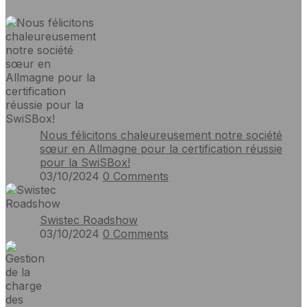
Nous félicitons chaleureusement notre société
sœur en Allmagne pour la certification réussie
pour la SwiSBox!
03/10/2024
0
Comments
Swistec Roadshow
03/10/2024
0
Comments