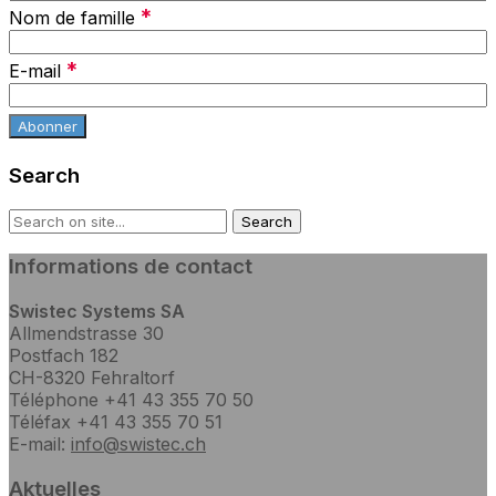
*
Nom de famille
*
E-mail
Search
Informations de contact
Swistec Systems SA
Allmendstrasse 30
Postfach 182
CH-8320 Fehraltorf
Téléphone +41 43 355 70 50
Téléfax +41 43 355 70 51
E-mail:
info@swistec.ch
Aktuelles