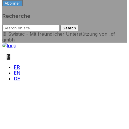
Recherche
© Swistec - Mit freundlicher Unterstützung von _df
gmbh
fr
FR
EN
DE