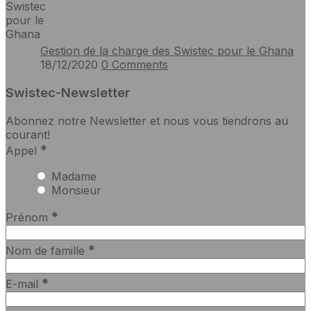
Gestion de la charge des Swistec pour le Ghana
18/12/2020
0
Comments
Swistec-Newsletter
Abonnez notre Newsletter et nous vous tiendrons au
courant!
*
Appel
Madame
Monsieur
*
Prénom
*
Nom de famille
*
E-mail