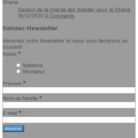
Gestion de la charge des Swistec pour le Ghana
18/12/2020
0
Comments
Swistec-Newsletter
Abonnez notre Newsletter et nous vous tiendrons au
courant!
*
Appel
Madame
Monsieur
*
Prénom
*
Nom de famille
*
E-mail