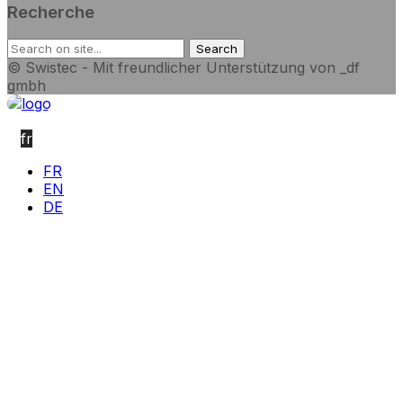
Recherche
© Swistec - Mit freundlicher Unterstützung von _df
gmbh
fr
FR
EN
DE