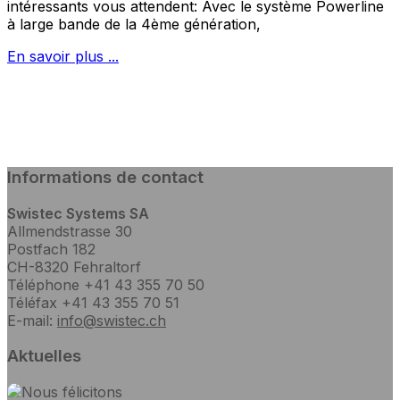
intéressants vous attendent: Avec le système Powerline
à large bande de la 4ème génération,
En savoir plus ...
Informations de contact
Swistec Systems SA
Allmendstrasse 30
Postfach 182
CH-8320 Fehraltorf
Téléphone +41 43 355 70 50
Téléfax +41 43 355 70 51
E-mail:
info@swistec.ch
Aktuelles