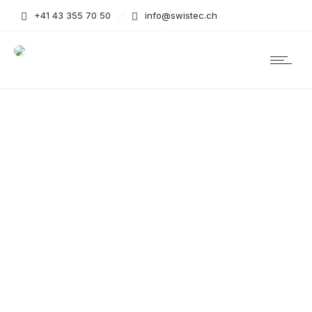
+41 43 355 70 50
info@swistec.ch