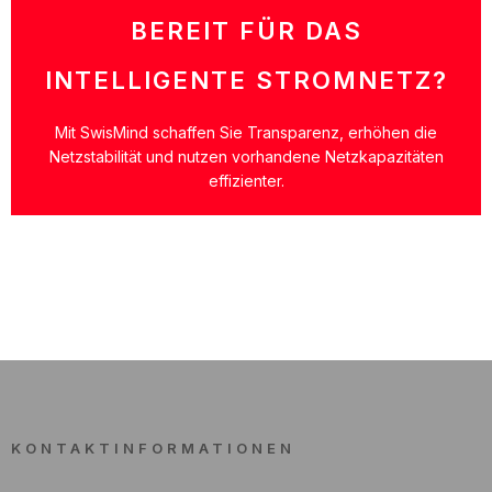
BEREIT FÜR DAS
INTELLIGENTE STROMNETZ?
Mit SwisMind schaffen Sie Transparenz, erhöhen die
Netzstabilität und nutzen vorhandene Netzkapazitäten
effizienter.
KONTAKTINFORMATIONEN