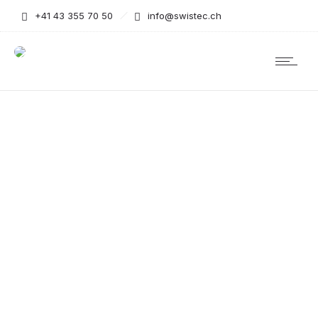
+41 43 355 70 50
info@swistec.ch