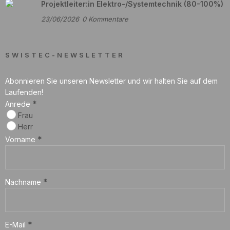
Projektleiter:in Elektro-/Systemtechnik (80-100%)
23/06/2026
0
Kommentare
SWISTEC-NEWSLETTER
Abonnieren Sie unseren Newsletter und wir halten Sie auf dem
Laufenden!
*
Anrede
Frau
Herr
*
Vorname
*
Nachname
*
E-Mail