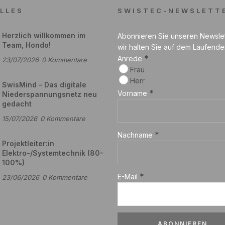
LLES
SWISTEC-NEWSLETT
Herzlich willkommen im
Abonnieren Sie unseren Newsle
Team, Hondo!
wir halten Sie auf dem Laufende
*
Anrede
23/07/2026
0
Kommentare
Frau
Herr
SwisMind – Das digitale
*
Vorname
Niederspannungsnetz neu
gedacht
15/07/2026
0
Kommentare
*
Nachname
Projektleiter:in
Elektro-/Systemtechnik (80-
100%)
*
E-Mail
23/06/2026
0
Kommentare