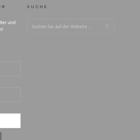
ER
SUCHE
tter und
n!