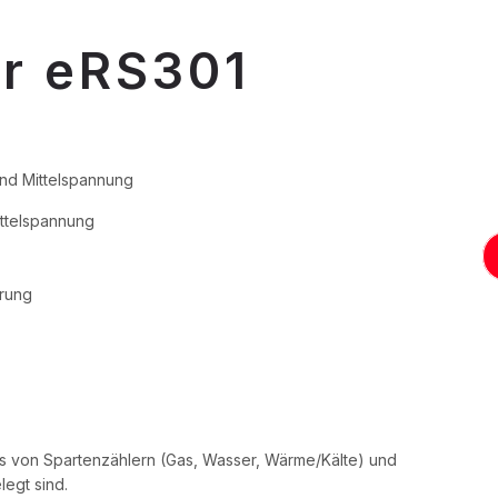
er eRS301
und Mittelspannung
ttelspannung
erung
ss von Spartenzählern (Gas, Wasser, Wärme/Kälte) und
egt sind.