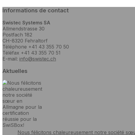
Informations de contact
Swistec Systems SA
Allmendstrasse 30
Postfach 182
CH-8320 Fehraltorf
Téléphone +41 43 355 70 50
Téléfax +41 43 355 70 51
E-mail:
info@swistec.ch
Aktuelles
Nous félicitons chaleureusement notre société sœur