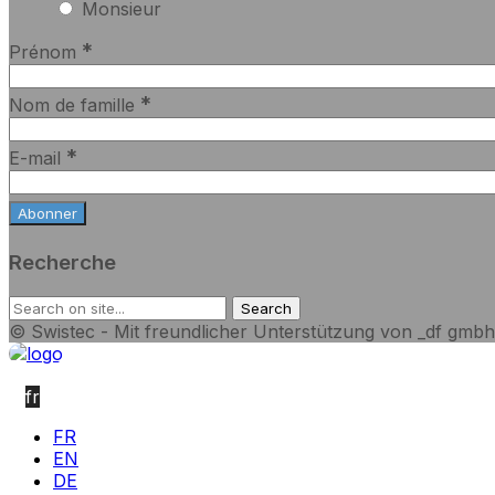
Monsieur
*
Prénom
*
Nom de famille
*
E-mail
Recherche
© Swistec - Mit freundlicher Unterstützung von _df gmbh
fr
FR
EN
DE