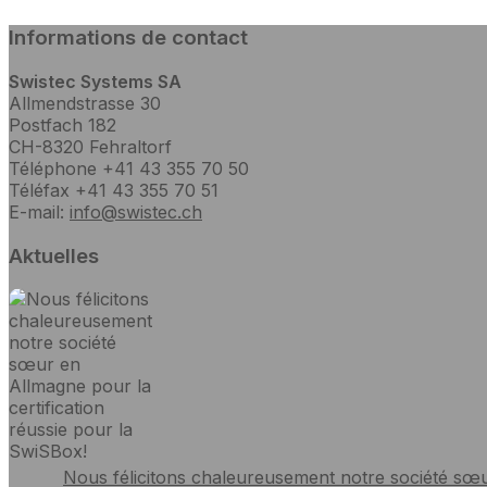
Informations de contact
Swistec Systems SA
Allmendstrasse 30
Postfach 182
CH-8320 Fehraltorf
Téléphone +41 43 355 70 50
Téléfax +41 43 355 70 51
E-mail:
info@swistec.ch
Aktuelles
Nous félicitons chaleureusement notre société sœur