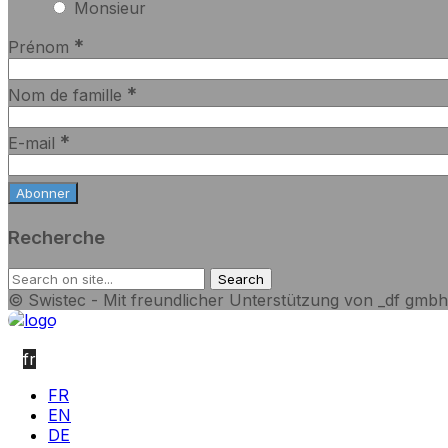
Monsieur
*
Prénom
*
Nom de famille
*
E-mail
Recherche
© Swistec - Mit freundlicher Unterstützung von _df gmbh
fr
FR
EN
DE