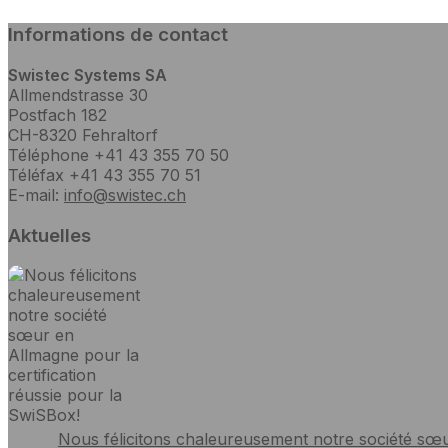
Informations de contact
Swistec Systems SA
Allmendstrasse 30
Postfach 182
CH-8320 Fehraltorf
Téléphone +41 43 355 70 50
Téléfax +41 43 355 70 51
E-mail:
info@swistec.ch
Aktuelles
Nous félicitons chaleureusement notre société sœur