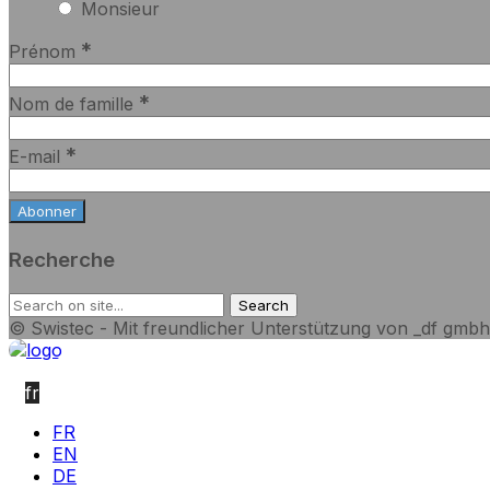
Monsieur
*
Prénom
*
Nom de famille
*
E-mail
Recherche
© Swistec - Mit freundlicher Unterstützung von _df gmbh
fr
FR
EN
DE