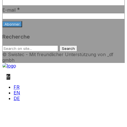
*
E-mail
Recherche
© Swistec - Mit freundlicher Unterstützung von _df
gmbh
fr
FR
EN
DE