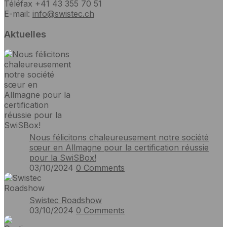
Téléfax +41 43 355 70 51
E-mail:
info@swistec.ch
Aktuelles
Nous félicitons chaleureusement notre société
sœur en Allmagne pour la certification réussie
pour la SwiSBox!
03/10/2024
0
Comments
Swistec Roadshow
03/10/2024
0
Comments