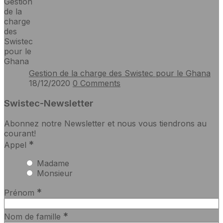
Gestion de la charge des Swistec pour le Ghana
18/12/2020
0
Comments
Swistec-Newsletter
Abonnez notre Newsletter et nous vous tiendrons au
courant!
*
Appel
Madame
Monsieur
*
Prénom
*
Nom de famille