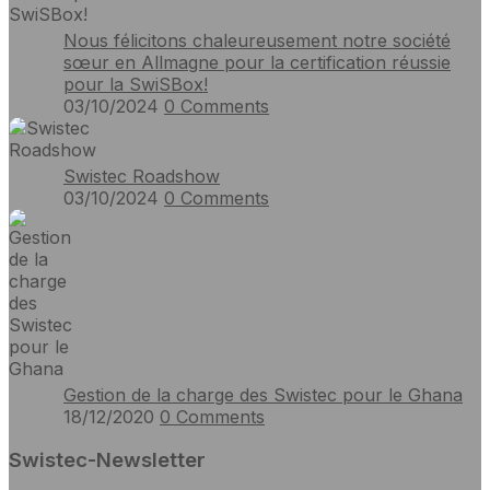
Nous félicitons chaleureusement notre société
sœur en Allmagne pour la certification réussie
pour la SwiSBox!
03/10/2024
0
Comments
Swistec Roadshow
03/10/2024
0
Comments
Gestion de la charge des Swistec pour le Ghana
18/12/2020
0
Comments
Swistec-Newsletter