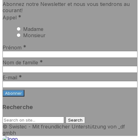
Abonnez notre Newsletter et nous vous tiendrons au
courant!
*
Appel
Madame
Monsieur
*
Prénom
*
Nom de famille
*
E-mail
Recherche
© Swistec - Mit freundlicher Unterstützung von _df
gmbh