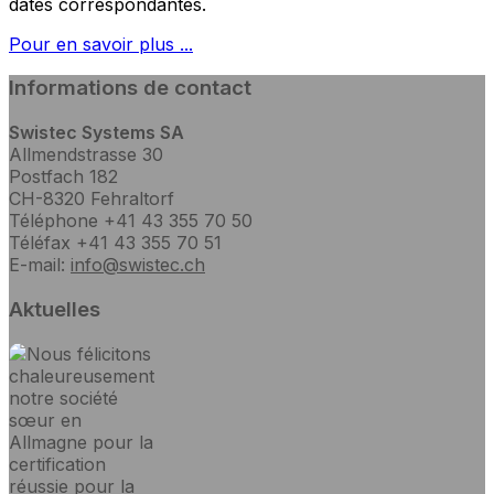
dates correspondantes.
Pour en savoir plus ...
Informations de contact
Swistec Systems SA
Allmendstrasse 30
Postfach 182
CH-8320 Fehraltorf
Téléphone +41 43 355 70 50
Téléfax +41 43 355 70 51
E-mail:
info@swistec.ch
Aktuelles